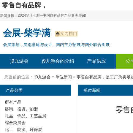
零售自有品牌，
是工厂为卖场超市百货公司等进行代工生产。-
2024第十七届--中国自有品牌产品亚洲展plf
新闻播报：
j9九游会
2024上海自有品牌展--百货展|食品展 零售展|oem展
2024第十七届--中国自有品牌产品亚洲展plf
会展-柴学满
2024全球自有--品牌产品亚洲展（plf）
2024上海自有品牌展--百货展|食品展 零售展|oem展
会展策划 , 展览搭建与设计 , 国内主办招展与国外联合组展
2024年上海--第17届自有品牌展
2024全球自有--品牌产品亚洲展（plf）
2024上海自有品牌展--2024上海oem 贴牌代加工展
2024年上海--第17届自有品牌展
j9九游会
j9九游会的介绍
产品供应
公
2024上海自有品牌展--2024上海oem 贴牌代加工展
»
»
您当前的位置：
j9九游会
单位新闻
零售自有品牌，是工厂为卖场
产品分类
单位新闻
所有产品
零售
咨询、投资、加盟
礼品、饰品、工艺品展
综合类展会
化工、能源、环保展