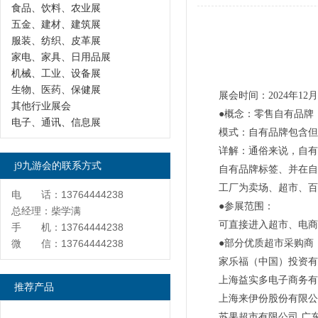
食品、饮料、农业展
五金、建材、建筑展
服装、纺织、皮革展
家电、家具、日用品展
机械、工业、设备展
生物、医药、保健展
展会时间：2024年12月
其他行业展会
●概念：零售自有品牌
电子、通讯、信息展
模式：自有品牌包含但
详解：通俗来说，自有
j9九游会的联系方式
自有品牌标签、并在自
工厂为卖场、超市、百
电 话：13764444238
●参展范围：
总经理：柴学满
可直接进入超市、电商
手 机：13764444238
微 信：13764444238
●部分优质超市采购商
家乐福（中国）投资有
上海益实多电子商务有
推荐产品
上海来伊份股份有限公
苏果超市有限公司 广