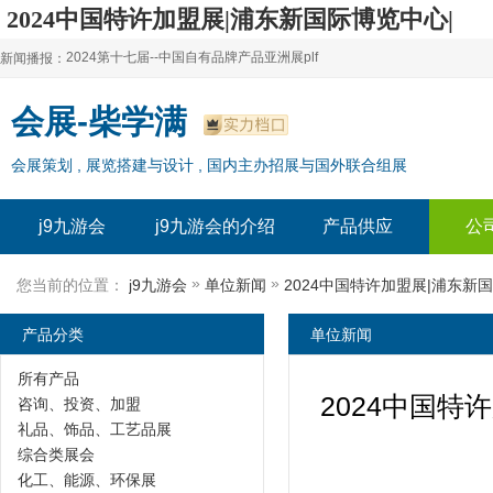
2024中国特许加盟展|浦东新国际博览中心|
不需依靠其他行业大展配合招募观众-j9九游会
2024第十七届--中国自有品牌产品亚洲展plf
新闻播报：
2024上海自有品牌展--百货展|食品展 零售展|oem展
2024第十七届--中国自有品牌产品亚洲展plf
会展-柴学满
2024全球自有--品牌产品亚洲展（plf）
2024上海自有品牌展--百货展|食品展 零售展|oem展
会展策划 , 展览搭建与设计 , 国内主办招展与国外联合组展
2024年上海--第17届自有品牌展
2024全球自有--品牌产品亚洲展（plf）
2024上海自有品牌展--2024上海oem 贴牌代加工展
2024年上海--第17届自有品牌展
j9九游会
j9九游会的介绍
产品供应
公
2024上海自有品牌展--2024上海oem 贴牌代加工展
»
»
您当前的位置：
j9九游会
单位新闻
产品分类
单位新闻
所有产品
2024中国
咨询、投资、加盟
礼品、饰品、工艺品展
综合类展会
化工、能源、环保展