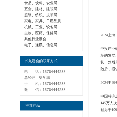
食品、饮料、农业展
五金、建材、建筑展
服装、纺织、皮革展
家电、家具、日用品展
机械、工业、设备展
生物、医药、保健展
2024
其他行业展会
电子、通讯、信息展
中投产业
场的发展
j9九游会的联系方式
状，然后
随后，报
电 话：13764444238
总经理：柴学满
2024
手 机：13764444238
微 信：13764444238
中国特许
145万人
推荐产品
创办于19