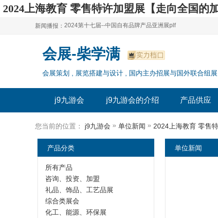
2024上海教育 零售特许加盟展【走向全国的加
2024第十七届--中国自有品牌产品亚洲展plf
新闻播报：
2024上海自有品牌展--百货展|食品展 零售展|oem展
2024第十七届--中国自有品牌产品亚洲展plf
会展-柴学满
2024全球自有--品牌产品亚洲展（plf）
2024上海自有品牌展--百货展|食品展 零售展|oem展
会展策划 , 展览搭建与设计 , 国内主办招展与国外联合组展
2024年上海--第17届自有品牌展
2024全球自有--品牌产品亚洲展（plf）
2024上海自有品牌展--2024上海oem 贴牌代加工展
2024年上海--第17届自有品牌展
j9九游会
j9九游会的介绍
产品供应
2024上海自有品牌展--2024上海oem 贴牌代加工展
»
»
您当前的位置：
j9九游会
单位新闻
2024上海教育 零
产品分类
单位新闻
所有产品
咨询、投资、加盟
礼品、饰品、工艺品展
综合类展会
化工、能源、环保展