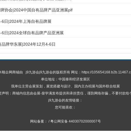
协会|2024中国自有品牌产品亚洲展plf
4-6日|2024年上海自有品牌展
月4-6日|2024全球自有品牌产品亚洲展
有品牌华东展|2024年12月4-6日
 本顺企网商铺由
j9九游会
j9九游会的版权所有 网址：https://105654168.b2b.11467.c
单位地址：中国泰和经济发展区
我单位主营会展策划，展览搭建与设计、国内主办招展与国外联合组展
责声明：商铺内信息由会展-柴学满发布提供和承担责任，谨防网络诈骗，不要付款给
j9九游会的友情链接：
您可能喜欢：
网站备案： / 粤公网安备 44030702000007号