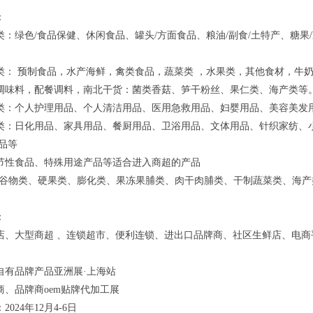
：
类：绿色/食品保健、休闲食品、罐头/方面食品、粮油/副食/土特产、糖果
类： 预制食品，水产海鲜，禽类食品，蔬菜类 ，水果类，其他食材，牛
调味料，配餐调料，南北干货：菌类香菇、笋干粉丝、果仁类、海产类等
类：个人护理用品、个人清洁用品、医用急救用品、妇婴用品、美容美发
类：日化用品、家具用品、餐厨用品、卫浴用品、文体用品、针织家纺、小
用品等
节性食品、特殊用途产品等适合进入商超的产品
(谷物类、硬果类、膨化类、果冻果脯类、肉干肉脯类、干制蔬菜类、海产
：
店、大型商超 、连锁超市、便利连锁、进出口品牌商、社区生鲜店、电商
球自有品牌产品亚洲展·上海站
商、品牌商oem贴牌代加工展
024年12月4-6日