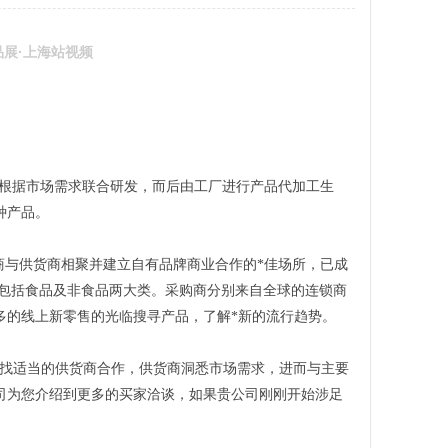
品展·上海站视频
零售企业根据市场需求联合研发，而后由工厂进行产品代加工生
种产品。
商与供货商相聚并建立自有品牌商业合作的*佳场所，已成
品包括食品及非食品两大类。采购商分别来自全球的连锁商
多的线上新零售的光临搜寻产品，了解*新的流行趋势。
寻找适当的供货商合作，供货商洞悉市场需求，进而与主要
司为您介绍到更多的买家洽谈，如果贵公司刚刚开始涉足