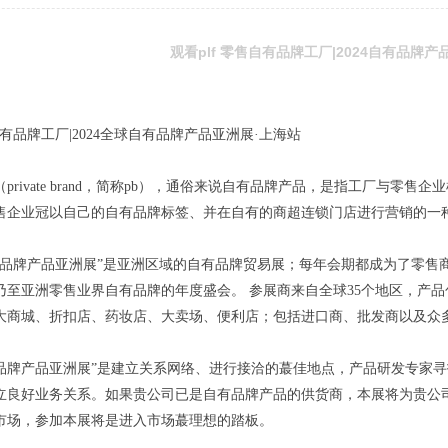
观看plf 零售自有品牌工厂|2024自有品牌产
售自有品牌工厂|2024全球自有品牌产品亚洲展·上海站
private brand，简称pb），通俗来说自有品牌产品，是指工厂与
售企业冠以自己的自有品牌标签、并在自有的商超连锁门店进行营销的一
有品牌产品亚洲展”是亚洲区域的自有品牌贸易展；每年会期都成为了零售
乃至亚洲零售业界自有品牌的年度盛会。 参展商来自全球35个地区，产
大商城、折扣店、药妆店、大卖场、便利店；包括进口商、批发商以及众
品牌产品亚洲展”是建立关系网络、进行接洽的蕞佳地点，产品研发专家
立良好业务关系。如果贵公司已是自有品牌产品的供货商，本展将为贵公
市场，参加本展将是进入市场蕞理想的踏板。