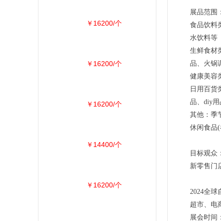
展品范围
￥16200/个
食品饮料
水饮料等
生鲜食材
￥16200/个
品、火锅
健康美容
日用百货
品、diy
￥16200/个
其他：季
休闲食品
￥14400/个
目标观众
新零售门
￥16200/个
2024全
超市、电
展会时间：2