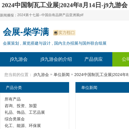
2024中国制瓦工业展|2024年8月14日-j9九游会
2024第十七届--中国自有品牌产品亚洲展plf
新闻播报：
2024上海自有品牌展--百货展|食品展 零售展|oem展
2024第十七届--中国自有品牌产品亚洲展plf
会展-柴学满
2024全球自有--品牌产品亚洲展（plf）
2024上海自有品牌展--百货展|食品展 零售展|oem展
会展策划 , 展览搭建与设计 , 国内主办招展与国外联合组展
2024年上海--第17届自有品牌展
2024全球自有--品牌产品亚洲展（plf）
2024上海自有品牌展--2024上海oem 贴牌代加工展
2024年上海--第17届自有品牌展
j9九游会
j9九游会的介绍
产品供应
公
2024上海自有品牌展--2024上海oem 贴牌代加工展
»
»
您当前的位置：
j9九游会
单位新闻
2024中国制瓦工业展|2024年8
产品分类
单位新闻
所有产品
咨询、投资、加盟
礼品、饰品、工艺品展
综合类展会
化工、能源、环保展