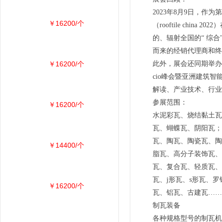
2023年8月9日，
￥16200/个
（rooftile ch
的、辐射全国的“ 综
而来的经销代理商和终
￥16200/个
此外，展会还同期举办
cio峰会暨亚洲建筑
解读、产业技术、行业
参展范围：
￥16200/个
水泥彩瓦、烧结黏土瓦
瓦、蝴蝶瓦、阴阳瓦；
瓦、陶瓦、陶瓷瓦、陶
￥14400/个
脂瓦、高分子装饰瓦、
瓦、复合瓦、轻质瓦、
瓦、j形瓦、s形瓦、
￥16200/个
瓦、铝瓦、古建瓦……
制瓦装备
各种规格型号的制瓦机