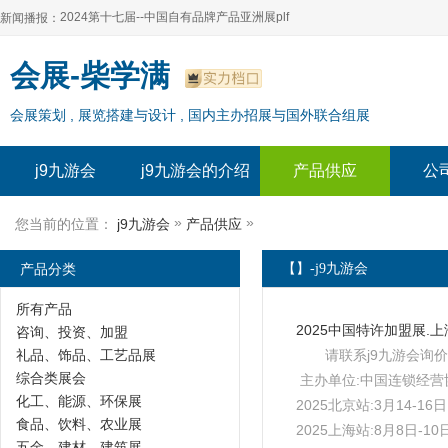
2024第十七届--中国自有品牌产品亚洲展plf
新闻播报：
2024上海自有品牌展--百货展|食品展 零售展|oem展
2024第十七届--中国自有品牌产品亚洲展plf
会展-柴学满
2024全球自有--品牌产品亚洲展（plf）
2024上海自有品牌展--百货展|食品展 零售展|oem展
会展策划 , 展览搭建与设计 , 国内主办招展与国外联合组展
2024年上海--第17届自有品牌展
2024全球自有--品牌产品亚洲展（plf）
2024上海自有品牌展--2024上海oem 贴牌代加工展
2024年上海--第17届自有品牌展
j9九游会
j9九游会的介绍
产品供应
公
2024上海自有品牌展--2024上海oem 贴牌代加工展
»
»
您当前的位置：
j9九游会
产品供应
产品分类
【】-j9九游会
所有产品
咨询、投资、加盟
礼品、饰品、工艺品展
请联系j9九游会询价
综合类展会
主办单位:中国连锁经营
化工、能源、环保展
2025北京站:3月14-1
食品、饮料、农业展
2025上海站:8月8日-
五金、建材、建筑展