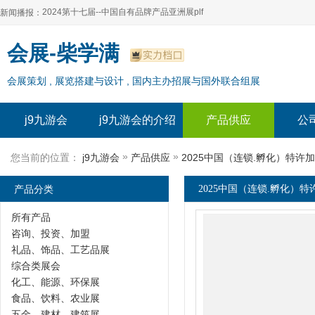
2024第十七届--中国自有品牌产品亚洲展plf
新闻播报：
2024上海自有品牌展--百货展|食品展 零售展|oem展
2024第十七届--中国自有品牌产品亚洲展plf
会展-柴学满
2024全球自有--品牌产品亚洲展（plf）
2024上海自有品牌展--百货展|食品展 零售展|oem展
会展策划 , 展览搭建与设计 , 国内主办招展与国外联合组展
2024年上海--第17届自有品牌展
2024全球自有--品牌产品亚洲展（plf）
2024上海自有品牌展--2024上海oem 贴牌代加工展
2024年上海--第17届自有品牌展
j9九游会
j9九游会的介绍
产品供应
公
2024上海自有品牌展--2024上海oem 贴牌代加工展
»
»
您当前的位置：
j9九游会
产品供应
2025中国（连锁.孵化）特许
产品分类
2025中国（连锁.孵化）特
所有产品
咨询、投资、加盟
礼品、饰品、工艺品展
综合类展会
化工、能源、环保展
食品、饮料、农业展
五金、建材、建筑展