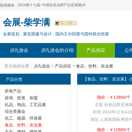
2024第十七届--中国自有品牌产品亚洲展plf
新闻播报：
2024上海自有品牌展--百货展|食品展 零售展|oem展
2024第十七届--中国自有品牌产品亚洲展plf
会展-柴学满
2024全球自有--品牌产品亚洲展（plf）
2024上海自有品牌展--百货展|食品展 零售展|oem展
会展策划 , 展览搭建与设计 , 国内主办招展与国外联合组展
2024年上海--第17届自有品牌展
2024全球自有--品牌产品亚洲展（plf）
2024上海自有品牌展--2024上海oem 贴牌代加工展
2024年上海--第17届自有品牌展
j9九游会
j9九游会的介绍
产品供应
公
2024上海自有品牌展--2024上海oem 贴牌代加工展
»
»
您当前的位置：
j9九游会
产品供应
食品、饮料、农业展
产品分类
【食品、饮料、农业展】-j
所有产品
报价：￥12800/个
咨询、投资、加盟
礼品、饰品、工艺品展
主题:自有品牌亚洲
综合类展会
时间:2024年12月4-
化工、能源、环保展
地址:上海新国际博览
食品、饮料、农业展
报价：￥12800/个
五金、建材、建筑展