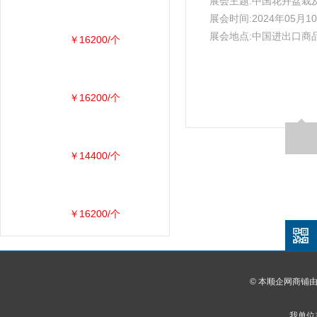
展会主题:中国花卉盆栽
展会时间:2024年05月10
展会地点:中国进出口商
￥16200/个
￥16200/个
￥14400/个
￥16200/个
© 本顺企网商铺
我单位