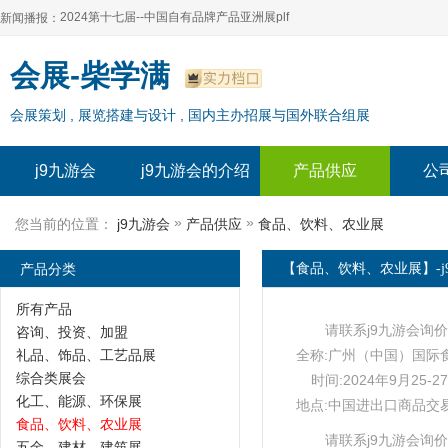
2024第十七届--中国自有品牌产品亚洲展plf
新闻播报：
2024上海自有品牌展--百货展|食品展 零售展|oem展
2024第十七届--中国自有品牌产品亚洲展plf
会展-柴学满
2024全球自有--品牌产品亚洲展（plf）
2024上海自有品牌展--百货展|食品展 零售展|oem展
会展策划 , 展览搭建与设计 , 国内主办招展与国外联合组展
2024年上海--第17届自有品牌展
2024全球自有--品牌产品亚洲展（plf）
2024上海自有品牌展--2024上海oem 贴牌代加工展
2024年上海--第17届自有品牌展
j9九游会
j9九游会的介绍
产品供应
公
2024上海自有品牌展--2024上海oem 贴牌代加工展
»
»
您当前的位置：
j9九游会
产品供应
食品、饮料、农业展
产品分类
【食品、饮料、农业展】-j
所有产品
请联系j9九游会询价
咨询、投资、加盟
礼品、饰品、工艺品展
全称:广州（中国）国际
综合类展会
时间:2024年9月25-2
化工、能源、环保展
地点:中国进出口商品交
食品、饮料、农业展
请联系j9九游会询价
五金、建材、建筑展