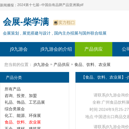
2024第十七届--中国自有品牌产品亚洲展plf
新闻播报：
2024上海自有品牌展--百货展|食品展 零售展|oem展
2024第十七届--中国自有品牌产品亚洲展plf
会展-柴学满
2024全球自有--品牌产品亚洲展（plf）
2024上海自有品牌展--百货展|食品展 零售展|oem展
会展策划 , 展览搭建与设计 , 国内主办招展与国外联合组展
2024年上海--第17届自有品牌展
2024全球自有--品牌产品亚洲展（plf）
2024上海自有品牌展--2024上海oem 贴牌代加工展
2024年上海--第17届自有品牌展
j9九游会
j9九游会的介绍
产品供应
公
2024上海自有品牌展--2024上海oem 贴牌代加工展
»
»
您当前的位置：
j9九游会
产品供应
食品、饮料、农业展
产品分类
【食品、饮料、农业展】-j
所有产品
请联系j9九游会询价
咨询、投资、加盟
礼品、饰品、工艺品展
全称:广州食品饮料
综合类展会
时间:2024年9月25-2
化工、能源、环保展
地点:中国进出口商品交
食品、饮料、农业展
请联系j9九游会询价
五金、建材、建筑展