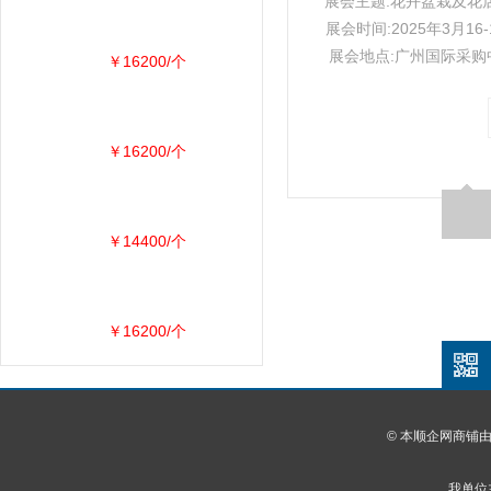
展会主题:花卉盆栽及花
展会时间:2025年3月16-
展会地点:广州国际采购
￥16200/个
￥16200/个
￥14400/个
￥16200/个
© 本顺企网商铺
我单位