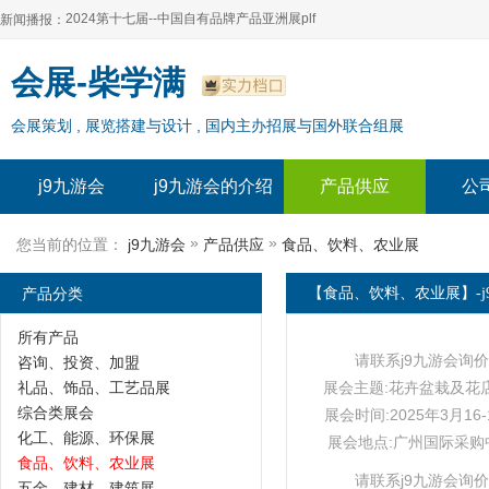
2024第十七届--中国自有品牌产品亚洲展plf
新闻播报：
2024上海自有品牌展--百货展|食品展 零售展|oem展
2024第十七届--中国自有品牌产品亚洲展plf
会展-柴学满
2024全球自有--品牌产品亚洲展（plf）
2024上海自有品牌展--百货展|食品展 零售展|oem展
会展策划 , 展览搭建与设计 , 国内主办招展与国外联合组展
2024年上海--第17届自有品牌展
2024全球自有--品牌产品亚洲展（plf）
2024上海自有品牌展--2024上海oem 贴牌代加工展
2024年上海--第17届自有品牌展
j9九游会
j9九游会的介绍
产品供应
公
2024上海自有品牌展--2024上海oem 贴牌代加工展
»
»
您当前的位置：
j9九游会
产品供应
食品、饮料、农业展
产品分类
【食品、饮料、农业展】-j
所有产品
请联系j9九游会询价
咨询、投资、加盟
礼品、饰品、工艺品展
展会主题:花卉盆栽及花
综合类展会
展会时间:2025年3月16-
化工、能源、环保展
展会地点:广州国际采购
食品、饮料、农业展
请联系j9九游会询价
五金、建材、建筑展