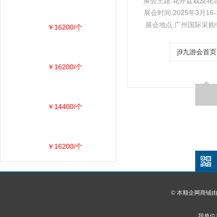
展会主题:花卉盆栽及花
展会时间:2025年3月16-
展会地点:广州国际采购
￥16200/个
j9九游会首页
￥16200/个
￥14400/个
￥16200/个
© 本顺企网商铺
我单位