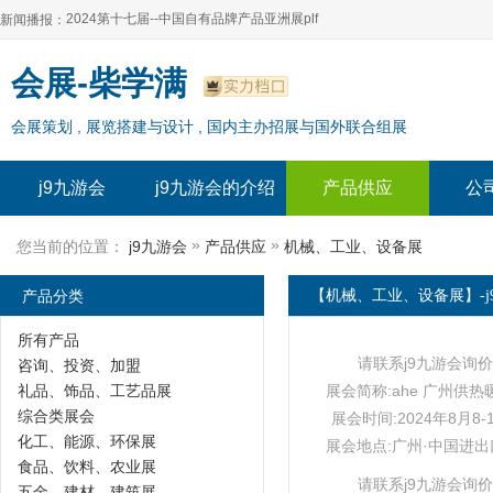
2024第十七届--中国自有品牌产品亚洲展plf
新闻播报：
2024上海自有品牌展--百货展|食品展 零售展|oem展
2024第十七届--中国自有品牌产品亚洲展plf
会展-柴学满
2024全球自有--品牌产品亚洲展（plf）
2024上海自有品牌展--百货展|食品展 零售展|oem展
会展策划 , 展览搭建与设计 , 国内主办招展与国外联合组展
2024年上海--第17届自有品牌展
2024全球自有--品牌产品亚洲展（plf）
2024上海自有品牌展--2024上海oem 贴牌代加工展
2024年上海--第17届自有品牌展
j9九游会
j9九游会的介绍
产品供应
公
2024上海自有品牌展--2024上海oem 贴牌代加工展
»
»
您当前的位置：
j9九游会
产品供应
机械、工业、设备展
产品分类
【机械、工业、设备展】-j
所有产品
请联系j9九游会询价
咨询、投资、加盟
礼品、饰品、工艺品展
展会简称:ahe 广州供热
综合类展会
展会时间:2024年8月8-
化工、能源、环保展
展会地点:广州·中国进
食品、饮料、农业展
请联系j9九游会询价
五金、建材、建筑展