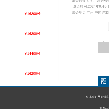
展会简称:ahe 广州供热
展会时间:2024年8月8-
展会地点:广州·中国进
￥16200/个
￥16200/个
￥14400/个
￥16200/个
© 本顺企网商铺
我单位