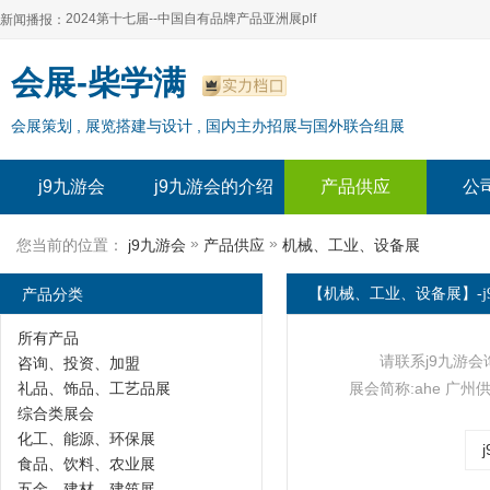
2024第十七届--中国自有品牌产品亚洲展plf
新闻播报：
2024上海自有品牌展--百货展|食品展 零售展|oem展
2024第十七届--中国自有品牌产品亚洲展plf
会展-柴学满
2024全球自有--品牌产品亚洲展（plf）
2024上海自有品牌展--百货展|食品展 零售展|oem展
会展策划 , 展览搭建与设计 , 国内主办招展与国外联合组展
2024年上海--第17届自有品牌展
2024全球自有--品牌产品亚洲展（plf）
2024上海自有品牌展--2024上海oem 贴牌代加工展
2024年上海--第17届自有品牌展
j9九游会
j9九游会的介绍
产品供应
公
2024上海自有品牌展--2024上海oem 贴牌代加工展
»
»
您当前的位置：
j9九游会
产品供应
机械、工业、设备展
产品分类
【机械、工业、设备展】-j
所有产品
请联系j9九游会
咨询、投资、加盟
礼品、饰品、工艺品展
展会简称:ahe 广州
综合类展会
化工、能源、环保展
食品、饮料、农业展
五金、建材、建筑展