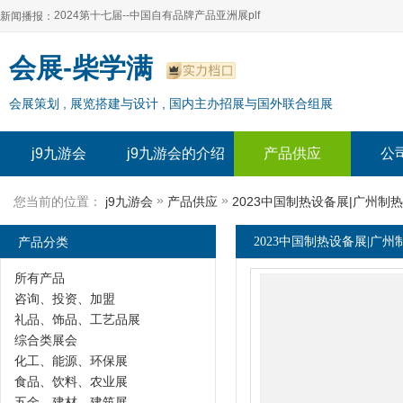
2024第十七届--中国自有品牌产品亚洲展plf
新闻播报：
2024上海自有品牌展--百货展|食品展 零售展|oem展
2024第十七届--中国自有品牌产品亚洲展plf
会展-柴学满
2024全球自有--品牌产品亚洲展（plf）
2024上海自有品牌展--百货展|食品展 零售展|oem展
会展策划 , 展览搭建与设计 , 国内主办招展与国外联合组展
2024年上海--第17届自有品牌展
2024全球自有--品牌产品亚洲展（plf）
2024上海自有品牌展--2024上海oem 贴牌代加工展
2024年上海--第17届自有品牌展
j9九游会
j9九游会的介绍
产品供应
公
2024上海自有品牌展--2024上海oem 贴牌代加工展
»
»
您当前的位置：
j9九游会
产品供应
2023中国制热设备展|广州制
产品分类
2023中国制热设备展|广州
所有产品
咨询、投资、加盟
礼品、饰品、工艺品展
综合类展会
化工、能源、环保展
食品、饮料、农业展
五金、建材、建筑展