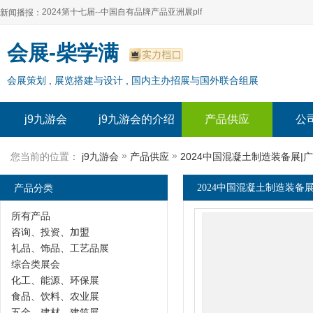
2024第十七届--中国自有品牌产品亚洲展plf
新闻播报：
2024上海自有品牌展--百货展|食品展 零售展|oem展
2024第十七届--中国自有品牌产品亚洲展plf
会展-柴学满
2024全球自有--品牌产品亚洲展（plf）
2024上海自有品牌展--百货展|食品展 零售展|oem展
会展策划 , 展览搭建与设计 , 国内主办招展与国外联合组展
2024年上海--第17届自有品牌展
2024全球自有--品牌产品亚洲展（plf）
2024上海自有品牌展--2024上海oem 贴牌代加工展
2024年上海--第17届自有品牌展
j9九游会
j9九游会的介绍
产品供应
公
2024上海自有品牌展--2024上海oem 贴牌代加工展
»
»
您当前的位置：
j9九游会
产品供应
2024中国混凝土制造装备展|
产品分类
2024中国混凝土制造装备展
所有产品
咨询、投资、加盟
礼品、饰品、工艺品展
综合类展会
化工、能源、环保展
食品、饮料、农业展
五金、建材、建筑展