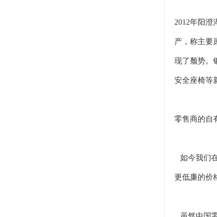
2012年阳
产，称主要
现了颓势。银
安全座椅等新
零售商的自
如今我们在
更低廉的价
虽然中国零