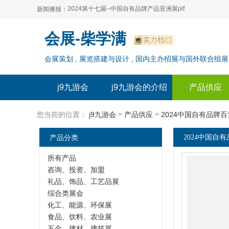
2024第十七届--中国自有品牌产品亚洲展plf
新闻播报：
2024上海自有品牌展--百货展|食品展 零售展|oem展
2024第十七届--中国自有品牌产品亚洲展plf
会展-柴学满
2024全球自有--品牌产品亚洲展（plf）
2024上海自有品牌展--百货展|食品展 零售展|oem展
会展策划 , 展览搭建与设计 , 国内主办招展与国外联合组展
2024年上海--第17届自有品牌展
2024全球自有--品牌产品亚洲展（plf）
2024上海自有品牌展--2024上海oem 贴牌代加工展
2024年上海--第17届自有品牌展
j9九游会
j9九游会的介绍
产品供应
2024上海自有品牌展--2024上海oem 贴牌代加工展
»
»
您当前的位置：
j9九游会
产品供应
2024中国自有品牌
产品分类
2024中国自
所有产品
咨询、投资、加盟
礼品、饰品、工艺品展
综合类展会
化工、能源、环保展
食品、饮料、农业展
五金、建材、建筑展