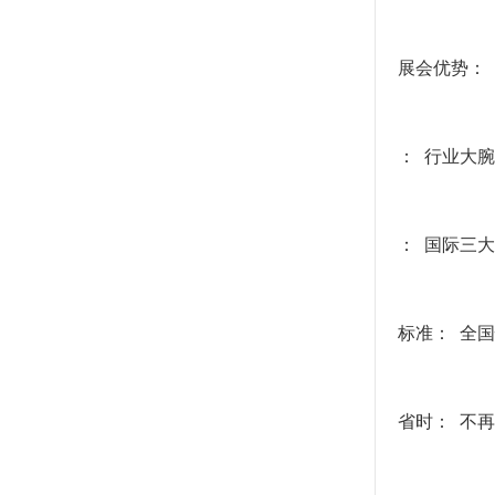
展会优势：
： 行业大
： 国际三
标准： 全
省时： 不