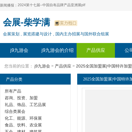
2024第十七届--中国自有品牌产品亚洲展plf
新闻播报：
2024上海自有品牌展--百货展|食品展 零售展|oem展
2024第十七届--中国自有品牌产品亚洲展plf
会展-柴学满
2024全球自有--品牌产品亚洲展（plf）
2024上海自有品牌展--百货展|食品展 零售展|oem展
会展策划 , 展览搭建与设计 , 国内主办招展与国外联合组展
2024年上海--第17届自有品牌展
2024全球自有--品牌产品亚洲展（plf）
2024上海自有品牌展--2024上海oem 贴牌代加工展
2024年上海--第17届自有品牌展
j9九游会
j9九游会的介绍
产品供应
公
2024上海自有品牌展--2024上海oem 贴牌代加工展
»
»
您当前的位置：
j9九游会
产品供应
2025全国加盟展|中国特许加
产品分类
2025全国加盟展|中国特许
所有产品
咨询、投资、加盟
礼品、饰品、工艺品展
综合类展会
化工、能源、环保展
食品、饮料、农业展
五金、建材、建筑展