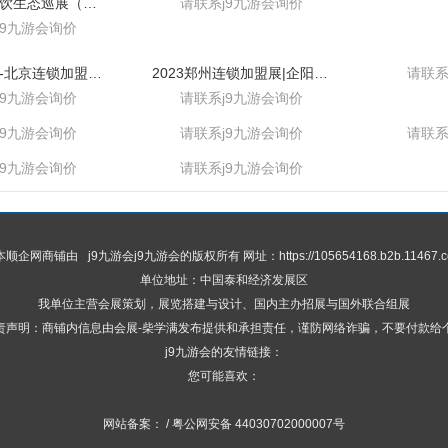
2025中国餐饮生态巡展（华北 华东）连锁加盟展览会
请联系j9九游会询价
j9九游会询价
2024加盟展-北京连锁加盟展览会
2023郑州连锁加盟展|企阳会展集团
请联系
j9九游会询价
请联系j9九游会询价
j9九游会询价
请联系j9九游会询价
请联系
j9九游会询价
请联系j9九游会询价
 本顺企网商铺由
j9九游会
j9九游会的版权所有 网址：https://105654168.b2b.11467.c
单位地址：中国泰和经济发展区
我单位主营会展策划，展览搭建与设计、国内主办招展与国外联合组展
责声明：商铺内信息由会展-柴学满发布提供和承担责任，谨防网络诈骗，不要付款给
j9九游会的友情链接：
您可能喜欢：
网站备案： / 粤公网安备 44030702000007号