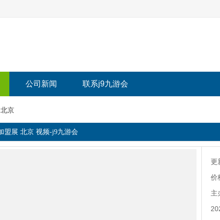
公司新闻
联系j9九游会
 北京
加盟展 北京 视频-j9九游会
更
价
主
2