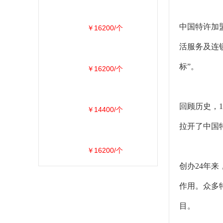
中国特许加
￥16200/个
活服务及连
标”。
￥16200/个
回顾历史，
￥14400/个
拉开了中国
￥16200/个
创办24年
作用。众多
目。