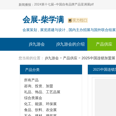
2024第十七届--中国自有品牌产品亚洲展plf
新闻播报：
2024上海自有品牌展--百货展|食品展 零售展|oem展
2024第十七届--中国自有品牌产品亚洲展plf
会展-柴学满
2024全球自有--品牌产品亚洲展（plf）
2024上海自有品牌展--百货展|食品展 零售展|oem展
会展策划 , 展览搭建与设计 , 国内主办招展与国外联合组展
2024年上海--第17届自有品牌展
2024全球自有--品牌产品亚洲展（plf）
2024上海自有品牌展--2024上海oem 贴牌代加工展
2024年上海--第17届自有品牌展
j9九游会
j9九游会的介绍
产品供应
2024上海自有品牌展--2024上海oem 贴牌代加工展
»
»
您当前的位置：
j9九游会
产品供应
2025中国连锁加盟展
产品分类
2025中国连锁
所有产品
咨询、投资、加盟
礼品、饰品、工艺品展
综合类展会
化工、能源、环保展
食品、饮料、农业展
五金、建材、建筑展