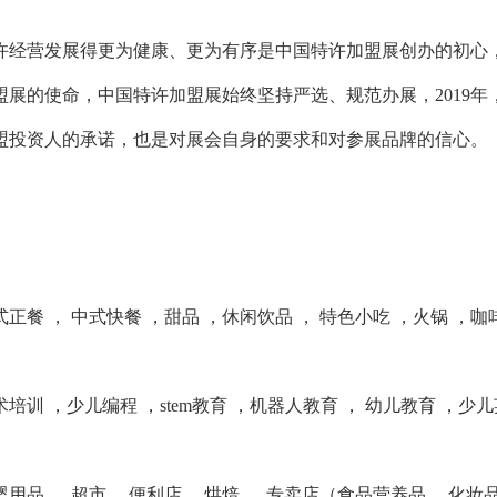
许经营发展得更为健康、更为有序是中国特许加盟展创办的初心
盟展的使命，中国特许加盟展始终坚持严选、规范办展，2019年
盟投资人的承诺，也是对展会自身的要求和对参展品牌的信心。
正餐 ， 中式快餐 ，甜品 ，休闲饮品 ， 特色小吃 ，火锅 ，咖
培训 ，少儿编程 ，stem教育 ，机器人教育 ， 幼儿教育 ，少
用品 ， 超市 ，便利店 ，烘焙 ， 专卖店（食品营养品 ，化妆