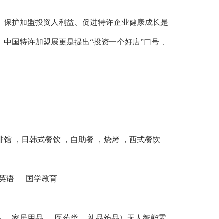
，保护加盟投资人利益、促进特许企业健康成长是
，中国特许加盟展更是提出“投资一个好店”口号，
啡馆 ，日韩式餐饮 ，自助餐 ，烧烤 ，西式餐饮
儿英语 ，国学教育
品 ，家居用品 ， 医药类 ，礼品饰品）无人智能零