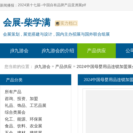
2024第十七届--中国自有品牌产品亚洲展plf
新闻播报：
2024上海自有品牌展--百货展|食品展 零售展|oem展
2024第十七届--中国自有品牌产品亚洲展plf
会展-柴学满
2024全球自有--品牌产品亚洲展（plf）
2024上海自有品牌展--百货展|食品展 零售展|oem展
会展策划 , 展览搭建与设计 , 国内主办招展与国外联合组展
2024年上海--第17届自有品牌展
2024全球自有--品牌产品亚洲展（plf）
2024上海自有品牌展--2024上海oem 贴牌代加工展
2024年上海--第17届自有品牌展
j9九游会
j9九游会的介绍
产品供应
公
2024上海自有品牌展--2024上海oem 贴牌代加工展
»
»
您当前的位置：
j9九游会
产品供应
2024中国母婴用品连锁加盟展
产品分类
2024中国母婴用品连锁加盟
所有产品
咨询、投资、加盟
礼品、饰品、工艺品展
综合类展会
化工、能源、环保展
食品、饮料、农业展
五金、建材、建筑展