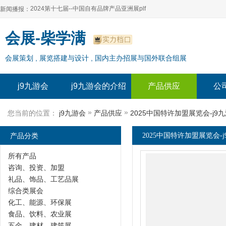
2024第十七届--中国自有品牌产品亚洲展plf
新闻播报：
2024上海自有品牌展--百货展|食品展 零售展|oem展
2024第十七届--中国自有品牌产品亚洲展plf
会展-柴学满
2024全球自有--品牌产品亚洲展（plf）
2024上海自有品牌展--百货展|食品展 零售展|oem展
会展策划 , 展览搭建与设计 , 国内主办招展与国外联合组展
2024年上海--第17届自有品牌展
2024全球自有--品牌产品亚洲展（plf）
2024上海自有品牌展--2024上海oem 贴牌代加工展
2024年上海--第17届自有品牌展
j9九游会
j9九游会的介绍
产品供应
公
2024上海自有品牌展--2024上海oem 贴牌代加工展
»
»
您当前的位置：
j9九游会
产品供应
2025中国特许加盟展览会-j
产品分类
2025中国特许加盟展览会-
所有产品
咨询、投资、加盟
礼品、饰品、工艺品展
综合类展会
化工、能源、环保展
食品、饮料、农业展
五金、建材、建筑展