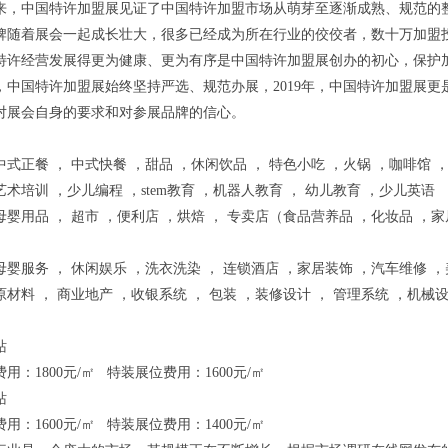
年来，中国特许加盟展见证了中国特许加盟市场从萌芽至逐渐成熟、规范的
牌随着展会一起成长壮大，很多已经成为所在行业的佼佼者，数十万加盟
特许经营发展得更为健康、更为有序是中国特许加盟展创办的初心，保护
，中国特许加盟展始终坚持严选、规范办展，2019年，中国特许加盟展更
对展会自身的要求和对参展品牌的信心。
式正餐 ， 中式快餐 ，甜品 ，休闲饮品 ， 特色小吃 ，火锅 ，咖啡馆 
术培训 ，少儿编程 ，stem教育 ，机器人教育 ， 幼儿教育 ，少儿英语
婴用品 ， 超市 ，便利店 ，烘焙 ， 专卖店（食品营养品 ，化妆品 ，家
婴服务 ， 休闲娱乐 ，洗衣洗染 ， 连锁酒店 ，家居装饰 ，汽车维修 
材料 ， 商业地产 ，收银系统 ， 包装 ，装修设计 ， 管理系统 ，机械
站
用：1800元/㎡ 特装展位费用：1600元/㎡
站
用：1600元/㎡ 特装展位费用：1400元/㎡