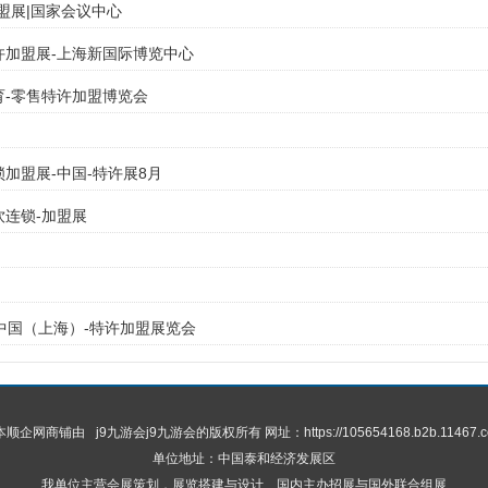
加盟展|国家会议中心
特许加盟展-上海新国际博览中心
教育-零售特许加盟博览会
锁加盟展-中国-特许展8月
饮连锁-加盟展
5届中国（上海）-特许加盟展览会
 本顺企网商铺由
j9九游会
j9九游会的版权所有 网址：https://105654168.b2b.11467.c
单位地址：中国泰和经济发展区
我单位主营会展策划，展览搭建与设计、国内主办招展与国外联合组展