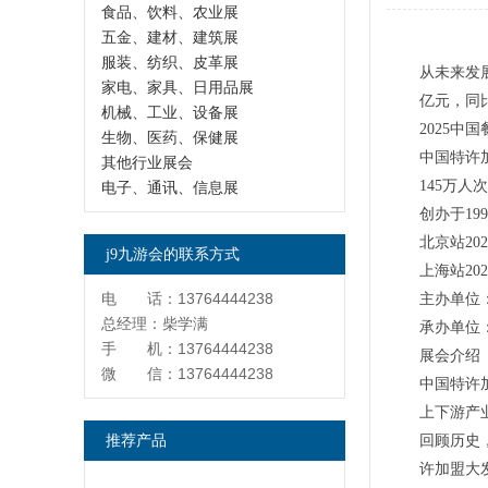
食品、饮料、农业展
五金、建材、建筑展
服装、纺织、皮革展
从未来发
家电、家具、日用品展
亿元，同
机械、工业、设备展
2025
生物、医药、保健展
中国特许
其他行业展会
145万人
电子、通讯、信息展
创办于19
北京站2
j9九游会的联系方式
上海站2
电 话：13764444238
主办单位
总经理：柴学满
承办单位
手 机：13764444238
展会介绍
微 信：13764444238
中国特许
上下游产
推荐产品
回顾历史
许加盟大