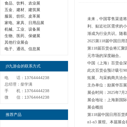
食品、饮料、农业展
五金、建材、建筑展
服装、纺织、皮革展
未来，中国零售渠道将
家电、家具、日用品展
利、贴近社区需求的小
机械、工业、设备展
渐成为行业共识。随着
生物、医药、保健展
2025第118届中国
其他行业展会
第118届百货会将汇
电子、通讯、信息展
元市场的深度融合。
中国（上海）百货会深
j9九游会的联系方式
此次百货会预计吸引9
电 话：13764444238
拓展、与采购商共洽合
总经理：柴学满
主办单位：励展华百展
手 机：13764444238
展会时间：2025年7月24
微 信：13764444238
展会地址：上海新国际
展会概括
推荐产品
第118届中国日用百货商
n1-n3 展馆。本届