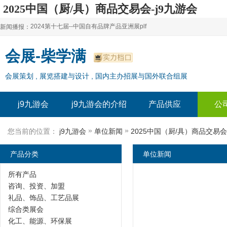
2025中国（厨/具）商品交易会-j9九游会
2024第十七届--中国自有品牌产品亚洲展plf
新闻播报：
2024上海自有品牌展--百货展|食品展 零售展|oem展
2024第十七届--中国自有品牌产品亚洲展plf
会展-柴学满
2024全球自有--品牌产品亚洲展（plf）
2024上海自有品牌展--百货展|食品展 零售展|oem展
会展策划 , 展览搭建与设计 , 国内主办招展与国外联合组展
2024年上海--第17届自有品牌展
2024全球自有--品牌产品亚洲展（plf）
2024上海自有品牌展--2024上海oem 贴牌代加工展
2024年上海--第17届自有品牌展
j9九游会
j9九游会的介绍
产品供应
公
2024上海自有品牌展--2024上海oem 贴牌代加工展
»
»
您当前的位置：
j9九游会
单位新闻
2025中国（厨/具）商品交易会
产品分类
单位新闻
所有产品
咨询、投资、加盟
礼品、饰品、工艺品展
综合类展会
化工、能源、环保展