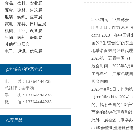
食品、饮料、农业展
五金、建材、建筑展
服装、纺织、皮革展
2025制瓦工业展览会
家电、家具、日用品展
8 月 3 日，作为 
机械、工业、设备展
china 2020）
生物、医药、保健展
国的“性 综合性”的瓦业展
其他行业展会
地慕名而来的经销代理商
电子、通讯、信息展
2025第十五届中国
展会时间：2025年
j9九游会的联系方式
主办单位：广东鸿威国
电 话：13764444238
展会回顾：
总经理：柴学满
2023年8月9日，
手 机：13764444238
（rooftile ch
微 信：13764444238
的、辐射全国的“ 综
而来的经销代理商和终
推荐产品
此外，展会还同期举办
cio峰会暨亚洲建筑