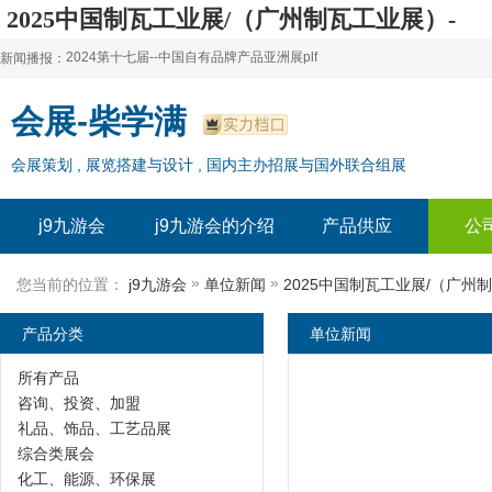
2025中国制瓦工业展/（广州制瓦工业展）-
j9九游会
2024第十七届--中国自有品牌产品亚洲展plf
新闻播报：
2024上海自有品牌展--百货展|食品展 零售展|oem展
2024第十七届--中国自有品牌产品亚洲展plf
会展-柴学满
2024全球自有--品牌产品亚洲展（plf）
2024上海自有品牌展--百货展|食品展 零售展|oem展
会展策划 , 展览搭建与设计 , 国内主办招展与国外联合组展
2024年上海--第17届自有品牌展
2024全球自有--品牌产品亚洲展（plf）
2024上海自有品牌展--2024上海oem 贴牌代加工展
2024年上海--第17届自有品牌展
j9九游会
j9九游会的介绍
产品供应
公
2024上海自有品牌展--2024上海oem 贴牌代加工展
»
»
您当前的位置：
j9九游会
单位新闻
2025中国制瓦工业展/（广州
产品分类
单位新闻
所有产品
咨询、投资、加盟
礼品、饰品、工艺品展
综合类展会
化工、能源、环保展