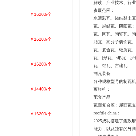
解读、产业技术、行业
参展范围：
￥16200/个
水泥彩瓦、烧结黏土瓦
瓦、蝴蝶瓦、阴阳瓦；
瓦、陶瓦、陶瓷瓦、陶
￥16200/个
脂瓦、高分子装饰瓦、
瓦、复合瓦、轻质瓦、
瓦、j形瓦、s形瓦、
￥16200/个
瓦、铝瓦、古建瓦……
制瓦装备
各种规格型号的制瓦机
￥14400/个
覆膜机；
配套产品
瓦面复合膜；屋面瓦支架
rooftile china：
￥16200/个
2025成功搭建了集
能力，以及独有的外商