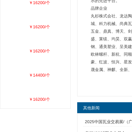
示的先进平台。
￥16200/个
品牌企业
丸杉株式会社、龙达陶
城、科力机械、尚典瓦
￥16200/个
五金、鼎真、博天、剑
盛、莱镁、均昊、双赢
钢、通美塑业、呈美建
￥16200/个
欧林螺杆、新杭、同顺
豪、红波、恒兴、星发
晟金属、神麒、全新、
￥14400/个
￥16200/个
其他新闻
2025中国瓦业交易展/