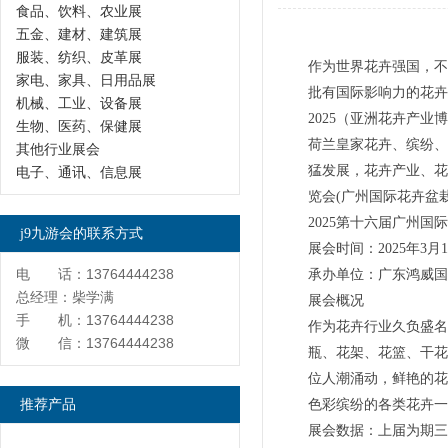
食品、饮料、农业展
五金、建材、建筑展
服装、纺织、皮革展
作为世界花卉强国，不
家电、家具、日用品展
批有国际影响力的花卉
机械、工业、设备展
2025（亚洲花卉产
生物、医药、保健展
荷兰皇家花卉、缤纷、
其他行业展会
猛发展，花卉产业、花
电子、通讯、信息展
览会(广州国际花卉盆
2025第十六届广州
j9九游会的联系方式
展会时间：2025年3
电 话：13764444238
承办单位：广东鸿威
总经理：柴学满
展会概况
手 机：13764444238
作为花卉行业久负盛名
微 信：13764444238
瓶、花架、花篮、干花
位人潮涌动，鲜艳的花
推荐产品
色彩缤纷的各类花卉一
展会数据：上届为期三