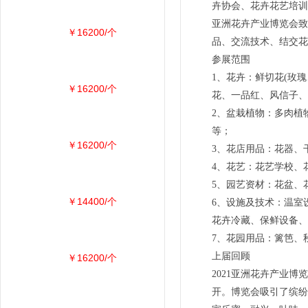
卉协会、花卉花艺培训
亚洲花卉产业博览会致
￥16200/个
品、交流技术、结交花
参展范围
1、花卉：鲜切花(玫
￥16200/个
花、一品红、风信子、
2、盆栽植物：多肉植
等；
￥16200/个
3、花店用品：花器、
4、花艺：花艺学校、
5、园艺资材：花盆、
￥14400/个
6、设施及技术：温室
花卉冷藏、保鲜设备、
7、花园用品：篱笆、
上届回顾
￥16200/个
2021亚洲花卉产业博
开。博览会吸引了缤纷