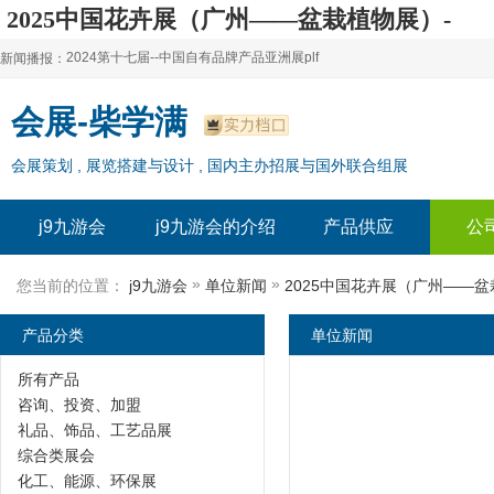
2025中国花卉展（广州——盆栽植物展）-
j9九游会
2024第十七届--中国自有品牌产品亚洲展plf
新闻播报：
2024上海自有品牌展--百货展|食品展 零售展|oem展
2024第十七届--中国自有品牌产品亚洲展plf
会展-柴学满
2024全球自有--品牌产品亚洲展（plf）
2024上海自有品牌展--百货展|食品展 零售展|oem展
会展策划 , 展览搭建与设计 , 国内主办招展与国外联合组展
2024年上海--第17届自有品牌展
2024全球自有--品牌产品亚洲展（plf）
2024上海自有品牌展--2024上海oem 贴牌代加工展
2024年上海--第17届自有品牌展
j9九游会
j9九游会的介绍
产品供应
公
2024上海自有品牌展--2024上海oem 贴牌代加工展
»
»
您当前的位置：
j9九游会
单位新闻
2025中国花卉展（广州——
产品分类
单位新闻
所有产品
咨询、投资、加盟
礼品、饰品、工艺品展
综合类展会
化工、能源、环保展