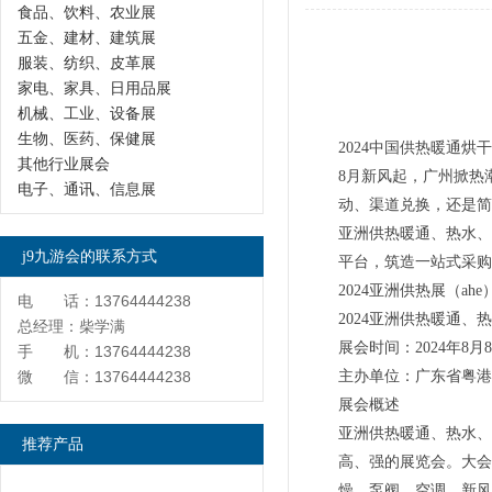
食品、饮料、农业展
五金、建材、建筑展
服装、纺织、皮革展
家电、家具、日用品展
机械、工业、设备展
生物、医药、保健展
2024中国供热暖通烘
其他行业展会
8月新风起，广州掀热
电子、通讯、信息展
动、渠道兑换，还是简
亚洲供热暖通、热水、
j9九游会的联系方式
平台，筑造一站式采购
2024亚洲供热展（ahe
电 话：13764444238
2024亚洲供热暖通
总经理：柴学满
展会时间：2024年
手 机：13764444238
微 信：13764444238
主办单位：广东省粤
展会概述
亚洲供热暖通、热水、
推荐产品
高、强的展览会。大会
燥、泵阀、空调、新风