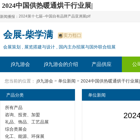
2024中国供热暖通烘干行业展|
业内探索供热市场的展览平台-j9九游会
2024第十七届--中国自有品牌产品亚洲展plf
新闻播报：
2024上海自有品牌展--百货展|食品展 零售展|oem展
2024第十七届--中国自有品牌产品亚洲展plf
会展-柴学满
2024全球自有--品牌产品亚洲展（plf）
2024上海自有品牌展--百货展|食品展 零售展|oem展
会展策划 , 展览搭建与设计 , 国内主办招展与国外联合组展
2024年上海--第17届自有品牌展
2024全球自有--品牌产品亚洲展（plf）
2024上海自有品牌展--2024上海oem 贴牌代加工展
2024年上海--第17届自有品牌展
j9九游会
j9九游会的介绍
产品供应
公
2024上海自有品牌展--2024上海oem 贴牌代加工展
»
»
您当前的位置：
j9九游会
单位新闻
2024中国供热暖通烘干行业
产品分类
单位新闻
所有产品
20
咨询、投资、加盟
礼品、饰品、工艺品展
综合类展会
化工、能源、环保展