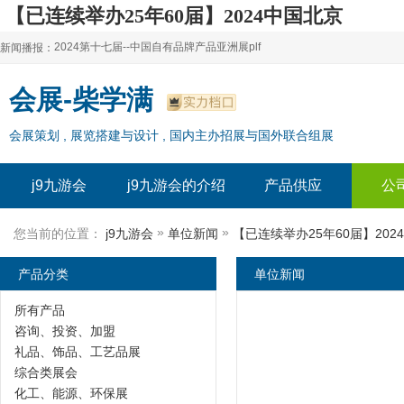
【已连续举办25年60届】2024中国北京
上海加盟展-j9九游会
2024第十七届--中国自有品牌产品亚洲展plf
新闻播报：
2024上海自有品牌展--百货展|食品展 零售展|oem展
2024第十七届--中国自有品牌产品亚洲展plf
会展-柴学满
2024全球自有--品牌产品亚洲展（plf）
2024上海自有品牌展--百货展|食品展 零售展|oem展
会展策划 , 展览搭建与设计 , 国内主办招展与国外联合组展
2024年上海--第17届自有品牌展
2024全球自有--品牌产品亚洲展（plf）
2024上海自有品牌展--2024上海oem 贴牌代加工展
2024年上海--第17届自有品牌展
j9九游会
j9九游会的介绍
产品供应
公
2024上海自有品牌展--2024上海oem 贴牌代加工展
»
»
您当前的位置：
j9九游会
单位新闻
【已连续举办25年60届】202
产品分类
单位新闻
所有产品
咨询、投资、加盟
礼品、饰品、工艺品展
综合类展会
化工、能源、环保展