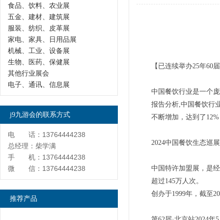
食品、饮料、农业展
五金、建材、建筑展
服装、纺织、皮革展
家电、家具、日用品展
机械、工业、设备展
生物、医药、保健展
【已连续举办25年60
其他行业展会
电子、通讯、信息展
中国餐饮行业是一个庞
报告分析,中国餐饮行业
j9九游会的联系方式
不断增加，达到了12%
电 话：13764444238
2024中国餐饮生态巡
总经理：柴学满
手 机：13764444238
微 信：13764444238
中国特许加盟展，是经商
超过145万人次。
创办于1999年，截至
推荐产品
第62届·北京站2024