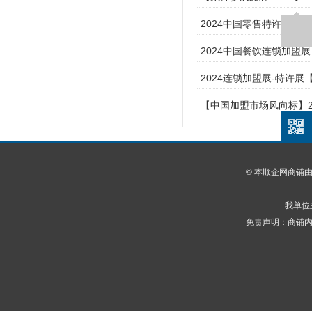
2024中国零售特许加盟展
2024中国餐饮连锁加盟展
2024连锁加盟展-特许展【
【中国加盟市场风向标】2
© 本顺企网商铺
我单位
免责声明：商铺内