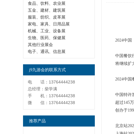
食品、饮料、农业展
五金、建材、建筑展
服装、纺织、皮革展
家电、家具、日用品展
机械、工业、设备展
生物、医药、保健展
2024
其他行业展会
电子、通讯、信息展
中国餐饮
将继续扩
j9九游会的联系方式
2024
电 话：13764444238
总经理：柴学满
中国特许
手 机：13764444238
微 信：13764444238
超过145
创办于19
推荐产品
北京站20
上海站2