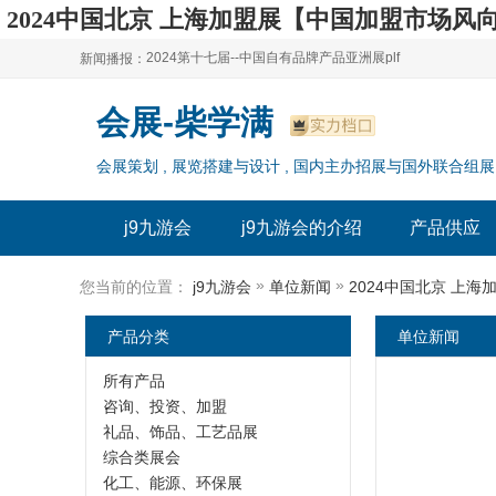
2024中国北京 上海加盟展【中国加盟市场风向
2024第十七届--中国自有品牌产品亚洲展plf
新闻播报：
2024上海自有品牌展--百货展|食品展 零售展|oem展
2024第十七届--中国自有品牌产品亚洲展plf
会展-柴学满
2024全球自有--品牌产品亚洲展（plf）
2024上海自有品牌展--百货展|食品展 零售展|oem展
会展策划 , 展览搭建与设计 , 国内主办招展与国外联合组展
2024年上海--第17届自有品牌展
2024全球自有--品牌产品亚洲展（plf）
2024上海自有品牌展--2024上海oem 贴牌代加工展
2024年上海--第17届自有品牌展
j9九游会
j9九游会的介绍
产品供应
2024上海自有品牌展--2024上海oem 贴牌代加工展
»
»
您当前的位置：
j9九游会
单位新闻
2024中国北京 上
产品分类
单位新闻
所有产品
咨询、投资、加盟
礼品、饰品、工艺品展
综合类展会
化工、能源、环保展