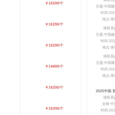
￥16200/个
主题:中国
时间:20
地点:
￥16200/个
请联系
主题:中国
时间:20
￥16200/个
地点:
请联系
主题:中国
￥14400/个
时间:20
地点:
￥16200/个
请联系
全称:
￥16200/个
时间:20