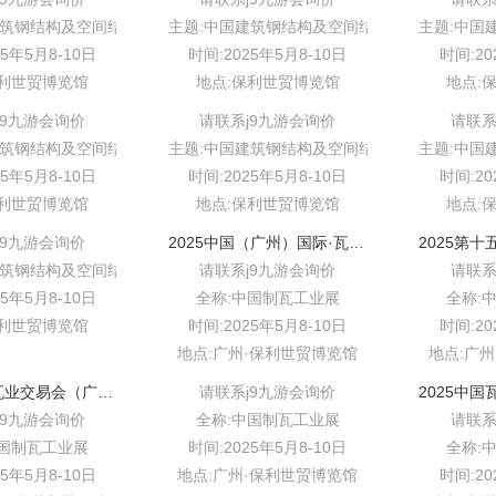
建筑钢结构及空间结构展
主题:中国建筑钢结构及空间结构展
主题:中国
25年5月8-10日
时间:2025年5月8-10日
时间:20
保利世贸博览馆
地点:保利世贸博览馆
地点:
j9九游会询价
请联系j9九游会询价
请联系
建筑钢结构及空间结构展
主题:中国建筑钢结构及空间结构展
主题:中国
25年5月8-10日
时间:2025年5月8-10日
时间:20
保利世贸博览馆
地点:保利世贸博览馆
地点:
j9九游会询价
2025中国（广州）国际·瓦业交易会暨制瓦工业展会
建筑钢结构及空间结构展
请联系j9九游会询价
请联系
25年5月8-10日
全称:中国制瓦工业展
全称:
保利世贸博览馆
时间:2025年5月8-10日
时间:20
地点:广州·保利世贸博览馆
地点:广
2025中国-瓦业交易会（广州瓦业交易会）
请联系j9九游会询价
j9九游会询价
全称:中国制瓦工业展
请联系
中国制瓦工业展
时间:2025年5月8-10日
全称:
25年5月8-10日
地点:广州·保利世贸博览馆
时间:20