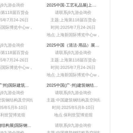
j9九游会询价
2025中国·工艺礼品展|上海·家居日用品展
海第118届百货会
请联系j9九游会询价
25年7月24-26日
主题:上海第118届百货会
新国际博览中心w，e，n
时间:2025年7月24-26日
地点:上海新国际博览中心w，e，n
j9九游会询价
2025中国（清洁·用品）展览会
海第118届百货会
请联系j9九游会询价
25年7月24-26日
主题:上海第118届百货会
新国际博览中心w，e，n
时间:2025年7月24-26日
地点:上海新国际博览中心w，e，n
2025中国(广州)国际建筑钢结构·空间结构及金属材料设备展会
2025中国(广·州)建筑钢结构展览会
j9九游会询价
请联系j9九游会询价
建筑钢结构及空间结构展
主题:中国建筑钢结构及空间结构展
25年5月8-10日
时间:2025年5月8-10日
保利世贸博览馆
地点:保利世贸博览馆
2025中国钢结构展|国际钢结构及钢材产品|广州·建筑钢结构板材展会
请联系j9九游会询价
j9九游会询价
主题:中国建筑钢结构及空间结构展