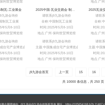
·保利世贸博览馆
地点:广
25制瓦-工业展会
2025中国-瓦业交易会·制瓦工业展
j9九游会询价
请联系j9九游会询价
请联系
中国制瓦工业展
全称:中国制瓦工业展
全称:
25年5月8-10日
时间:2025年5月8-10日
时间:20
·保利世贸博览馆
地点:广州·保利世贸博览馆
地点:广
j9九游会询价
请联系j9九游会询价
请联系
集成住宅产业博览会
主题:中国集成住宅产业博览会
主题:中国
25年5月8-10日
时间:2025年5月8-10日
时间:20
·保利世贸博览馆
地点:广州·保利世贸博览馆
地点:广
j9九游会首页
上一页
15
16
共 10000 条信息，共 250 页
 本顺企网商铺由
j9九游会
j9九游会的版权所有 网址：https://105654168.b2b.11467.c