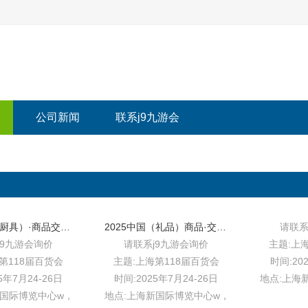
公司新闻
联系j9九游会
2025中国（厨具）·商品交易会
2025中国（礼品）商品·交易会
请联系
j9九游会询价
请联系j9九游会询价
主题:上
第118届百货会
主题:上海第118届百货会
时间:20
5年7月24-26日
时间:2025年7月24-26日
地点:上海
新国际博览中心w，e，n
地点:上海新国际博览中心w，e，n