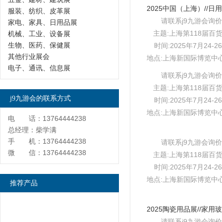
服装、纺织、皮革展
请联系j9九游会询价
家电、家具、日用品展
主题:上海第118届百
机械、工业、设备展
生物、医药、保健展
时间:2025年7月24-2
其他行业展会
地点:上海新国际博览中心
电子、通讯、信息展
请联系j9九游会询价
主题:上海第118届百
j9九游会的联系方式
时间:2025年7月24-2
地点:上海新国际博览中心
电 话：13764444238
总经理：柴学满
手 机：13764444238
请联系j9九游会询价
微 信：13764444238
主题:上海第118届百
时间:2025年7月24-2
地点:上海新国际博览中心
推荐产品
请联系j9九游会询价