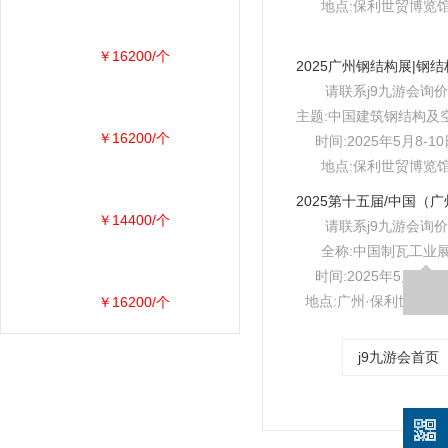
地点:保利世贸博览
￥16200/个
请联系j9九游会询价
主题:中国建筑钢结构及
￥16200/个
时间:2025年5月8-1
地点:保利世贸博览
￥14400/个
请联系j9九游会询价
全称:中国制瓦工业
时间:2025年5月8-1
地点:广州·保利世贸博
￥16200/个
j9九游会首页