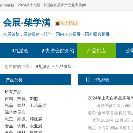
2024第十七届--中国自有品牌产品亚洲展plf
新闻播报：
2024上海自有品牌展--百货展|食品展 零售展|oem展
2024第十七届--中国自有品牌产品亚洲展plf
会展-柴学满
2024全球自有--品牌产品亚洲展（plf）
2024上海自有品牌展--百货展|食品展 零售展|oem展
会展策划 , 展览搭建与设计 , 国内主办招展与国外联合组展
2024年上海--第17届自有品牌展
2024全球自有--品牌产品亚洲展（plf）
2024上海自有品牌展--2024上海oem 贴牌代加工展
2024年上海--第17届自有品牌展
j9九游会
j9九游会的介绍
产品供应
公
2024上海自有品牌展--2024上海oem 贴牌代加工展
»
»
您当前的位置：
j9九游会
产品供应
产品分类
【】-j9九游会
所有产品
咨询、投资、加盟
礼品、饰品、工艺品展
请联系j9九游会询价
综合类展会
名称:全球零售自有品牌
化工、能源、环保展
时间:2024年12月5日-
食品、饮料、农业展
地点:上海新国际博览中心e
五金、建材、建筑展