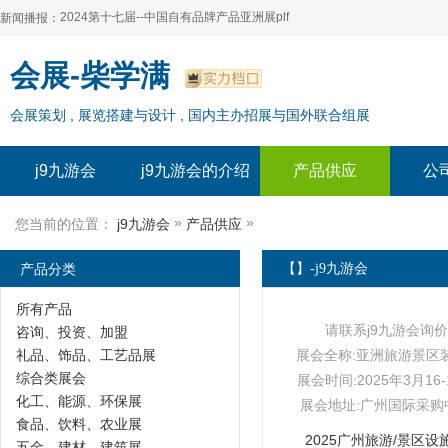
2024第十七届--中国自有品牌产品亚洲展plf
新闻播报：
2024上海自有品牌展--百货展|食品展 零售展|oem展
2024第十七届--中国自有品牌产品亚洲展plf
会展-柴学满
2024全球自有--品牌产品亚洲展（plf）
2024上海自有品牌展--百货展|食品展 零售展|oem展
会展策划 , 展览搭建与设计 , 国内主办招展与国外联合组展
2024年上海--第17届自有品牌展
2024全球自有--品牌产品亚洲展（plf）
2024上海自有品牌展--2024上海oem 贴牌代加工展
2024年上海--第17届自有品牌展
j9九游会
j9九游会的介绍
产品供应
公
2024上海自有品牌展--2024上海oem 贴牌代加工展
»
»
您当前的位置：
j9九游会
产品供应
产品分类
【】-j9九游会
所有产品
请联系j9九游会询价
咨询、投资、加盟
礼品、饰品、工艺品展
展会全称:亚洲旅游景区
综合类展会
展会时间:2025年3月16-
化工、能源、环保展
展会地址:广州国际采购
食品、饮料、农业展
2025广州旅游/景区设
五金、建材、建筑展