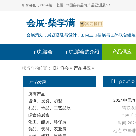
2024第十七届--中国自有品牌产品亚洲展plf
新闻播报：
2024上海自有品牌展--百货展|食品展 零售展|oem展
2024第十七届--中国自有品牌产品亚洲展plf
会展-柴学满
2024全球自有--品牌产品亚洲展（plf）
2024上海自有品牌展--百货展|食品展 零售展|oem展
会展策划 , 展览搭建与设计 , 国内主办招展与国外联合组展
2024年上海--第17届自有品牌展
2024全球自有--品牌产品亚洲展（plf）
2024上海自有品牌展--2024上海oem 贴牌代加工展
2024年上海--第17届自有品牌展
j9九游会
j9九游会的介绍
产品供应
2024上海自有品牌展--2024上海oem 贴牌代加工展
»
»
您当前的位置：
j9九游会
产品供应
产品分类
【】-j9九游会
所有产品
咨询、投资、加盟
礼品、饰品、工艺品展
请联系
综合类展会
全称:
化工、能源、环保展
时间:202
食品、饮料、农业展
地点:中国
五金、建材、建筑展