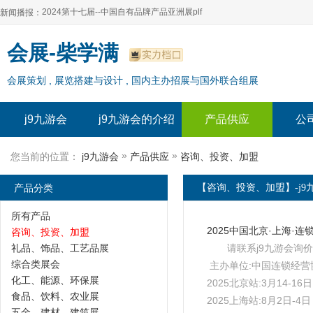
2024第十七届--中国自有品牌产品亚洲展plf
新闻播报：
2024上海自有品牌展--百货展|食品展 零售展|oem展
2024第十七届--中国自有品牌产品亚洲展plf
会展-柴学满
2024全球自有--品牌产品亚洲展（plf）
2024上海自有品牌展--百货展|食品展 零售展|oem展
会展策划 , 展览搭建与设计 , 国内主办招展与国外联合组展
2024年上海--第17届自有品牌展
2024全球自有--品牌产品亚洲展（plf）
2024上海自有品牌展--2024上海oem 贴牌代加工展
2024年上海--第17届自有品牌展
j9九游会
j9九游会的介绍
产品供应
公
2024上海自有品牌展--2024上海oem 贴牌代加工展
»
»
您当前的位置：
j9九游会
产品供应
咨询、投资、加盟
产品分类
【咨询、投资、加盟】-j9
所有产品
咨询、投资、加盟
礼品、饰品、工艺品展
请联系j9九游会询价
综合类展会
主办单位:中国连锁经营
化工、能源、环保展
2025北京站:3月14-1
食品、饮料、农业展
2025上海站:8月2日-
五金、建材、建筑展