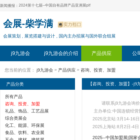
2024第十七届--中国自有品牌产品亚洲展plf
新闻播报：
2024上海自有品牌展--百货展|食品展 零售展|oem展
2024第十七届--中国自有品牌产品亚洲展plf
会展-柴学满
2024全球自有--品牌产品亚洲展（plf）
2024上海自有品牌展--百货展|食品展 零售展|oem展
会展策划 , 展览搭建与设计 , 国内主办招展与国外联合组展
2024年上海--第17届自有品牌展
2024全球自有--品牌产品亚洲展（plf）
2024上海自有品牌展--2024上海oem 贴牌代加工展
2024年上海--第17届自有品牌展
j9九游会
j9九游会的介绍
产品供应
公
2024上海自有品牌展--2024上海oem 贴牌代加工展
»
»
您当前的位置：
j9九游会
产品供应
咨询、投资、加盟
产品分类
【咨询、投资、加盟】-j9
所有产品
请联系j9九游会询价
咨询、投资、加盟
礼品、饰品、工艺品展
主办单位:中国连锁经营
综合类展会
2025北京站:3月14-1
化工、能源、环保展
2025上海站:8月2日-
食品、饮料、农业展
五金、建材、建筑展