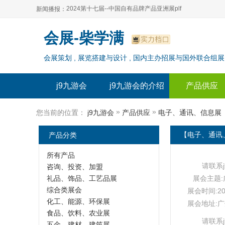
2024第十七届--中国自有品牌产品亚洲展plf
新闻播报：
2024上海自有品牌展--百货展|食品展 零售展|oem展
2024第十七届--中国自有品牌产品亚洲展plf
会展-柴学满
2024全球自有--品牌产品亚洲展（plf）
2024上海自有品牌展--百货展|食品展 零售展|oem展
会展策划 , 展览搭建与设计 , 国内主办招展与国外联合组展
2024年上海--第17届自有品牌展
2024全球自有--品牌产品亚洲展（plf）
2024上海自有品牌展--2024上海oem 贴牌代加工展
2024年上海--第17届自有品牌展
j9九游会
j9九游会的介绍
产品供应
2024上海自有品牌展--2024上海oem 贴牌代加工展
»
»
您当前的位置：
j9九游会
产品供应
电子、通讯、信息展
产品分类
【电子、通讯、
所有产品
请联系
咨询、投资、加盟
礼品、饰品、工艺品展
展会主题:广
综合类展会
展会时间:20
化工、能源、环保展
展会地址:
食品、饮料、农业展
请联系
五金、建材、建筑展