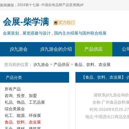
2024第十七届--中国自有品牌产品亚洲展plf
新闻播报：
2024上海自有品牌展--百货展|食品展 零售展|oem展
2024第十七届--中国自有品牌产品亚洲展plf
会展-柴学满
2024全球自有--品牌产品亚洲展（plf）
2024上海自有品牌展--百货展|食品展 零售展|oem展
会展策划 , 展览搭建与设计 , 国内主办招展与国外联合组展
2024年上海--第17届自有品牌展
2024全球自有--品牌产品亚洲展（plf）
2024上海自有品牌展--2024上海oem 贴牌代加工展
2024年上海--第17届自有品牌展
j9九游会
j9九游会的介绍
产品供应
公
2024上海自有品牌展--2024上海oem 贴牌代加工展
»
»
您当前的位置：
j9九游会
产品供应
食品、饮料、农业展
产品分类
【食品、饮料、农业展】-j
所有产品
请联系j9九游会询价
咨询、投资、加盟
礼品、饰品、工艺品展
全称:广州食品饮料
综合类展会
时间:2024年9月25-2
化工、能源、环保展
地点:中国进出口商品交
食品、饮料、农业展
五金、建材、建筑展