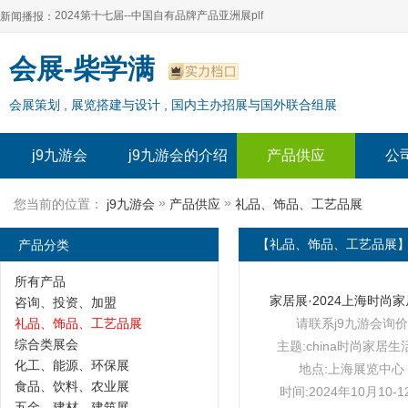
2024第十七届--中国自有品牌产品亚洲展plf
新闻播报：
2024上海自有品牌展--百货展|食品展 零售展|oem展
2024第十七届--中国自有品牌产品亚洲展plf
会展-柴学满
2024全球自有--品牌产品亚洲展（plf）
2024上海自有品牌展--百货展|食品展 零售展|oem展
会展策划 , 展览搭建与设计 , 国内主办招展与国外联合组展
2024年上海--第17届自有品牌展
2024全球自有--品牌产品亚洲展（plf）
2024上海自有品牌展--2024上海oem 贴牌代加工展
2024年上海--第17届自有品牌展
j9九游会
j9九游会的介绍
产品供应
公
2024上海自有品牌展--2024上海oem 贴牌代加工展
»
»
您当前的位置：
j9九游会
产品供应
礼品、饰品、工艺品展
产品分类
【礼品、饰品、工艺品展】-
所有产品
咨询、投资、加盟
礼品、饰品、工艺品展
请联系j9九游会询价
综合类展会
主题:china时尚家居生
化工、能源、环保展
地点:上海展览中心
食品、饮料、农业展
时间:2024年10月10-1
五金、建材、建筑展