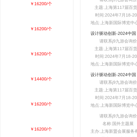
￥16200/个
主题:上海第117届百
时间:2024年7月18-2
地点:上海新国际博览中心
￥16200/个
请联系j9九游会询价
主题:上海第117届百
￥16200/个
时间:2024年7月18-2
地点:上海新国际博览中心
￥14400/个
请联系j9九游会询价
主题:上海第117届百
时间:2024年7月18-2
￥16200/个
地点:上海新国际博览中心
请联系j9九游会询价
名称:国外主题展
￥16200/个
主办:上海新盟会展服务