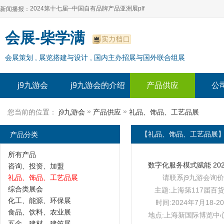
2024第十七届--中国自有品牌产品亚洲展plf
新闻播报：
2024上海自有品牌展--百货展|食品展 零售展|oem展
2024第十七届--中国自有品牌产品亚洲展plf
会展-柴学满
2024全球自有--品牌产品亚洲展（plf）
2024上海自有品牌展--百货展|食品展 零售展|oem展
会展策划 , 展览搭建与设计 , 国内主办招展与国外联合组展
2024年上海--第17届自有品牌展
2024全球自有--品牌产品亚洲展（plf）
2024上海自有品牌展--2024上海oem 贴牌代加工展
2024年上海--第17届自有品牌展
j9九游会
j9九游会的介绍
产品供应
公
2024上海自有品牌展--2024上海oem 贴牌代加工展
»
»
您当前的位置：
j9九游会
产品供应
礼品、饰品、工艺品展
产品分类
【礼品、饰品、工艺品展】-
所有产品
咨询、投资、加盟
礼品、饰品、工艺品展
请联系j9九游会询价
综合类展会
主题:上海第117届百
化工、能源、环保展
时间:2024年7月18-2
食品、饮料、农业展
地点:上海新国际博览中心
五金、建材、建筑展